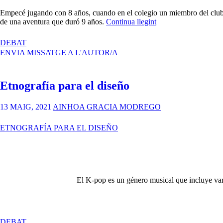
Empecé jugando con 8 años, cuando en el colegio un miembro del club m
«PEC
de una aventura que duró 9 años.
Continua llegint
3
–
A
DEBAT
Etnografía
PEC
ENVIA MISSATGE A L'AUTOR/A
para
3
el
–
diseño»
ETNOGRAFÍA
Etnografía para el diseño
PARA
EL
DISEÑO
13 MAIG, 2021
AINHOA GRACIA MODREGO
ETNOGRAFÍA PARA EL DISEÑO
El K-pop es un género musical que incluye vari
A
DEBAT