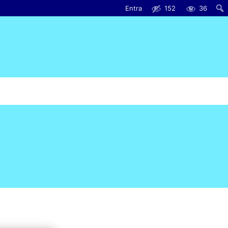
Entra
152
36