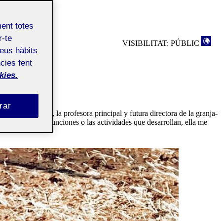
ment totes
r-te
VISIBILITAT: PÚBLIC
teus hàbits
cies fent
kies.
rar
mbién va
Amanda
, la profesora principal y futura directora de la granja-
la escuela y sus funciones o las actividades que desarrollan, ella me