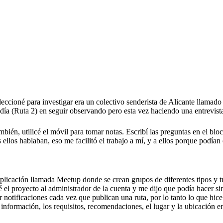
ccioné para investigar era un colectivo senderista de Alicante llamado 
o día (Ruta 2) en seguir observando pero esta vez haciendo una entrevi
ambién, utilicé el móvil para tomar notas. Escribí las preguntas en el b
s ellos hablaban, eso me facilitó el trabajo a mí, y a ellos porque podí
 aplicación llamada Meetup donde se crean grupos de diferentes tipos y t
el proyecto al administrador de la cuenta y me dijo que podía hacer sin
 notificaciones cada vez que publican una ruta, por lo tanto lo que hice 
nformación, los requisitos, recomendaciones, el lugar y la ubicación e