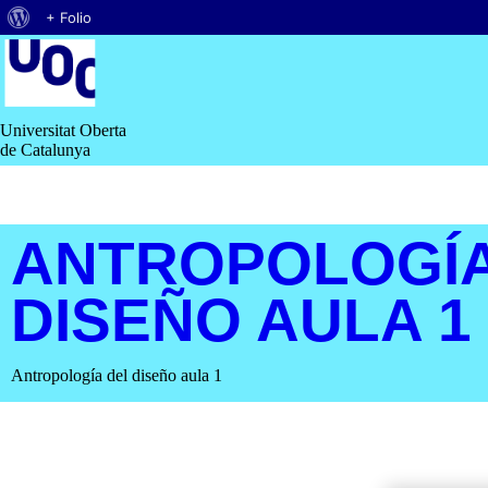
Quant
+ Folio
Saltar
al
al
contingut
WordPress
Universitat Oberta
de Catalunya
ANTROPOLOGÍA
DISEÑO AULA 1
Antropología del diseño aula 1