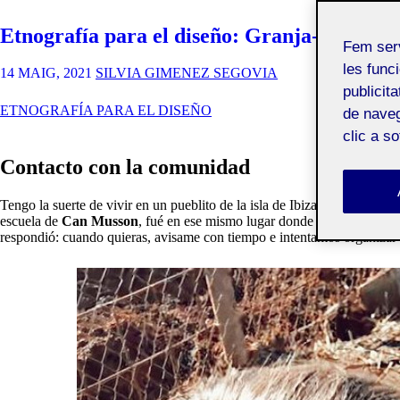
Etnografía para el diseño: Granja-escuela
Fem ser
les funci
14 MAIG, 2021
SILVIA GIMENEZ SEGOVIA
publicit
ETNOGRAFÍA PARA EL DISEÑO
de naveg
clic a s
Contacto con la comunidad
Tengo la suerte de vivir en un pueblito de la isla de Ibiza, por lo que 
escuela de
Can Musson
, fué en ese mismo lugar donde le pregunté si p
respondió: cuando quieras, avisame con tiempo e intentamos organizar 