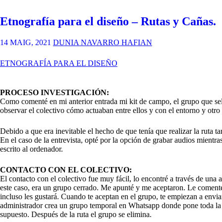
escuela
EL
Can
DISEÑO:
Etnografía para el diseño – Rutas y Cañas.
Musson»
GRANJA-
ESCUELA
CAN
14 MAIG, 2021
DUNIA NAVARRO HAFIAN
MUSSON
ETNOGRAFÍA PARA EL DISEÑO
PROCESO INVESTIGACIÓN:
Como comenté en mi anterior entrada mi kit de campo, el grupo que sele
observar el colectivo cómo actuaban entre ellos y con el entorno y otr
Debido a que era inevitable el hecho de que tenía que realizar la ruta t
En el caso de la entrevista, opté por la opción de grabar audios mientra
escrito al ordenador.
CONTACTO CON EL COLECTIVO:
El contacto con el colectivo fue muy fácil, lo encontré a través de una
este caso, era un grupo cerrado. Me apunté y me aceptaron. Le comenté 
incluso les gustará. Cuando te aceptan en el grupo, te empiezan a enviar
administrador crea un grupo temporal en Whatsapp donde pone toda la i
supuesto. Después de la ruta el grupo se elimina.