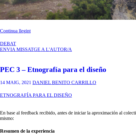
«Etnografía
Continua llegint
para
el
A
DEBAT
diseño
ETNOGRAFÍA
ENVIA MISSATGE A L'AUTOR/A
–
PARA
Rutas
EL
y
DISEÑO
PEC 3 – Etnografía para el diseño
Cañas.»
–
RUTAS
Y
14 MAIG, 2021
DANIEL BENITO CARRILLO
CAÑAS.
ETNOGRAFÍA PARA EL DISEÑO
En base al feedback recibido, antes de iniciar la aproximación al colect
mismo:
Resumen de la experiencia