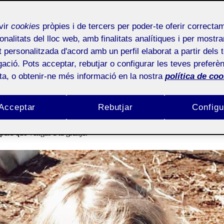
 Can Musson
vir
cookies
pròpies i de tercers per poder-te oferir correcta
onalitats del lloc web, amb finalitats analítiques i per mostra
at personalitzada d'acord amb un perfil elaborat a partir dels 
ació. Pots acceptar, rebutjar o configurar les teves preferèn
ota, o obtenir-ne més informació en la nostra
política de coo
Acceptar
Rebutjar
Configu
nos conocemos entre la mayoría. En el gimnasio al que asisto a diario ta
odría hablar con ella y visitar la granja para saber más sobre la misma, 
para que vengas a la granja.