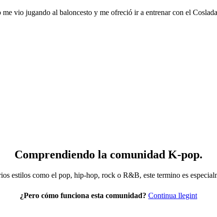
e vio jugando al baloncesto y me ofreció ir a entrenar con el Coslada.
Comprendiendo la comunidad K-pop.
os estilos como el pop, hip-hop, rock o R&B, este termino es especial
«Etnog
¿Pero cómo funciona esta comunidad?
Continua llegint
para
el