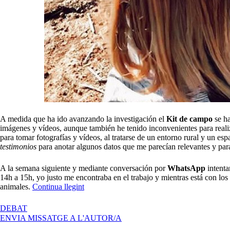
A medida que ha ido avanzando la investigación el
Kit de campo
se h
imágenes y vídeos, aunque también he tenido inconvenientes para realiza
para tomar fotografías y vídeos, al tratarse de un entorno rural y un es
testimonios
para anotar algunos datos que me parecían relevantes y par
A la semana siguiente y mediante conversación por
WhatsApp
intenta
14h a 15h, yo justo me encontraba en el trabajo y mientras está con los
«Etnografía
animales.
Continua llegint
para
el
A
DEBAT
diseño:
ETNOGRAFÍA
ENVIA MISSATGE A L'AUTOR/A
Granja-
PARA