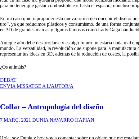
para no tener que gastar combustible e ir hasta el espacio, o incluso im
En mi caso quiero proponer esta nueva forma de concebir el diseño porq
tiro”, ya que reducimos plásticos y consumismo, de una forma conjun
en 3D de grandes marcas y figuras famosas como Lady Gaga han lucido p
Aunque aún debe desarrollarse y es algo futuro no estaría nada mal emp
mundo. La versatilidad, la revolución que supone para la manufactura d
representar tus ideas en 3D, además de la reducción de costes, la posibil
¿Os animáis?
A
DEBAT
“ROPA”
ENVIA MISSATGE A L'AUTOR/A
/
MUNDO
DE
Collar – Antropología del diseño
LA
MODA
(POR
7 MARÇ, 2021
DUNIA NAVARRO HAFIAN
FRANCISCO
GUILLÉN)
Hola, soy Dunia y hoy voy a comentar sobre un objeto que me regalaron