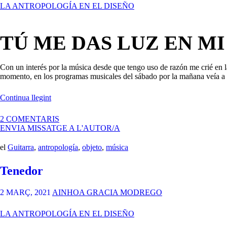
LA ANTROPOLOGÍA EN EL DISEÑO
TÚ ME DAS LUZ EN M
Con un interés por la música desde que tengo uso de razón me crié en l
momento, en los programas musicales del sábado por la mañana veía a g
«La
Continua llegint
guitarra»
A
2 COMENTARIS
LA
ENVIA MISSATGE A L'AUTOR/A
GUITARRA
el
Guitarra
,
antropología
,
objeto
,
música
Tenedor
2 MARÇ, 2021
AINHOA GRACIA MODREGO
LA ANTROPOLOGÍA EN EL DISEÑO