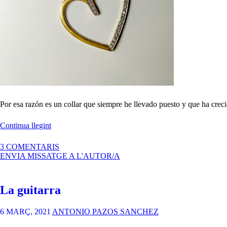
Por esa razón es un collar que siempre he llevado puesto y que ha cre
«Collar
Continua llegint
–
Antropología
A
3 COMENTARIS
del
COLLAR
ENVIA MISSATGE A L'AUTOR/A
diseño»
–
ANTROPOLOGÍA
DEL
La guitarra
DISEÑO
6 MARÇ, 2021
ANTONIO PAZOS SANCHEZ