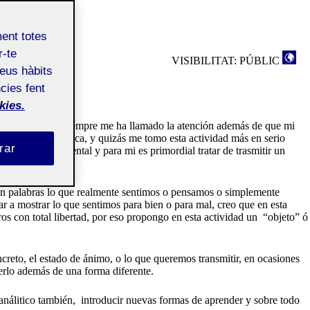
ment totes
r-te
VISIBILITAT: PÚBLIC
teus hàbits
cies fent
kies.
 para mi, ya que siempre me ha llamado la atención además de que mi
una sensación única, y quizás me tomo esta actividad más en serio
rar
ero muy sentimental y para mi es primordial tratar de trasmitir un
on palabras lo que realmente sentimos o pensamos o simplemente
r a mostrar lo que sentimos para bien o para mal, creo que en esta
s con total libertad, por eso propongo en esta actividad un
“objeto” ó
reto, el estado de ánimo, o lo que queremos transmitir, en ocasiones
nerlo además de una forma diferente.
análitico también,
introducir nuevas formas de aprender y sobre todo