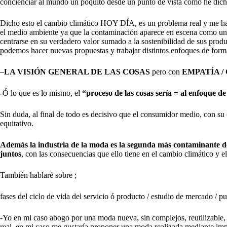
concienciar al mundo un poquito desde un punto de vista como he dicho 
Dicho esto el cambio climático HOY DÍA, es un problema real y me ha p
el medio ambiente ya que la contaminación aparece en escena como un pr
centrarse en su verdadero valor sumado a la sostenibilidad de sus produ
podemos hacer nuevas propuestas y trabajar distintos enfoques de forma
–
LA VISIÓN GENERAL DE LAS COSAS
pero con
EMPATÍA / 
-Ó lo que es lo mismo, el
“proceso de las cosas sería = al enfoque d
Sin duda, al final de todo es decisivo que el consumidor medio, con su
equitativo.
Además la industria de la moda es la segunda más contaminante 
juntos
, con las consecuencias que ello tiene en el cambio climático y el
También hablaré sobre ;
fases del ciclo de vida del servicio ó producto / estudio de mercado
-Yo en mi caso abogo por una moda nueva, sin complejos, reutilizable,
real, en mi caso me gustaría proponer una moda realizada mediante imp