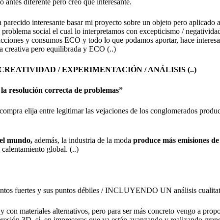
antes diferente pero creo que interesante.
arecido interesante basar mi proyecto sobre un objeto pero aplicado a 
oblema social el cual lo interpretamos con excepticismo / negatividad 
cciones y consumos ECO y todo lo que podamos aportar, hace interesante 
 creativa pero equilibrada y ECO (..)
CREATIVIDAD / EXPERIMENTACIÓN / ANÁLISIS (..)
e la resolución correcta de problemas”
 compra elija entre legitimar las vejaciones de los conglomerados produ
del mundo,
además, la industria de la moda
produce más emisiones de 
 calentamiento global. (..)
 / puntos fuertes y sus puntos débiles / INCLUYENDO UN análisis cual
 y con materiales alternativos, pero para ser más concreto vengo a pro
resión 3D, sí, en impresoras que ya están avanzando y realizando gran