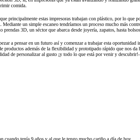
primir comida.
ue principalmente estas impresoras trabajan con plástico, por lo que po
ta. Mediante un simple escaneo tendríamos un proceso mucho más contr
rendas 3D, un séctor que abarca desde joyería, zapatos, hasta bolsos 
ezar a pensar en un futuro así y comenzar a trabajar esta oportunidad i
e productos además de la flexibilidad y prototipado rápido que nos da h
idad de personalizar al gusto ¡y todo lo que está por venir y descubrir!-
 cuando tenía 9 años y al que le tengo mucho cariño a día de hoy.