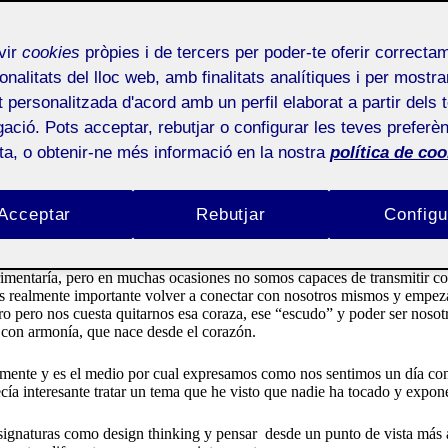
CISCO GUILLÉN)
vir
cookies
pròpies i de tercers per poder-te oferir correcta
onalitats del lloc web, amb finalitats analítiques i per mostra
at personalitzada d'acord amb un perfil elaborat a partir dels 
ació. Pots acceptar, rebutjar o configurar les teves preferèn
ota, o obtenir-ne més informació en la nostra
política de coo
 de la visión que tengo dentro del mundo de la moda y lo que significa
 a día, dicho esto lo que a mi me transmite a mi mismo, cada prenda es 
Acceptar
Rebutjar
Configu
ga por reutilizar materiales. Soy una persona muy creativa e impulsiva p
rimentaría, pero en muchas ocasiones no somos capaces de transmitir c
es realmente importante volver a conectar con nosotros mismos y empeza
pero nos cuesta quitarnos esa coraza, ese “escudo” y poder ser nosotro
 con armonía, que nace desde el corazón.
emente y es el medio por cual expresamos como nos sentimos un día conc
ecía interesante tratar un tema que he visto que nadie ha tocado y expo
asignaturas como design thinking y pensar
desde un punto de vista más 