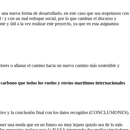
una nueva forma de desarrollarlo, en este caso que sea respetuoso con
/ y con un mal enfoque social, por lo que cambiar el discurso y
y útil a la vez realizar este proyecto, ya que en esta asignatura
ctores o allanar el camino hacia un nuevo camino más sostenible y
carbono que todos los vuelos y envíos marítimos internacionales
itativo y la conclusión final con los datos recogidos (CONCLUSIONES).
poner una moda que en un futuro no muy lejano quizás sea de lo más
des proyectos incluso para la NASA intentando desarrollar simuladores