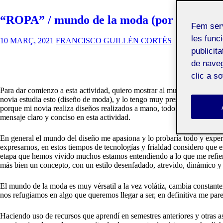
“ROPA” / mundo de la moda (por FRAN
Fem ser
les funci
10 MARÇ, 2021
FRANCISCO GUILLÉN CORTÉS
publicit
de naveg
clic a s
Para dar comienzo a esta actividad, quiero mostrar al mundo una parte
novia estudia esto (diseño de moda), y lo tengo muy presente en mi día
porque mi novia realiza diseños realizados a mano, todo artesanal y abo
mensaje claro y conciso en esta actividad.
En general el mundo del diseño me apasiona y lo probaría todo y expe
expresarnos, en estos tiempos de tecnologías y frialdad considero que 
etapa que hemos vivido muchos estamos entendiendo a lo que me refiero 
más bien un concepto, con un estilo desenfadado, atrevido, dinámico y
El mundo de la moda es muy vérsatil a la vez volátiz, cambia constant
nos refugiamos en algo que queremos llegar a ser, en definitiva me par
Haciendo uso de recursos que aprendí en semestres anteriores y otras 