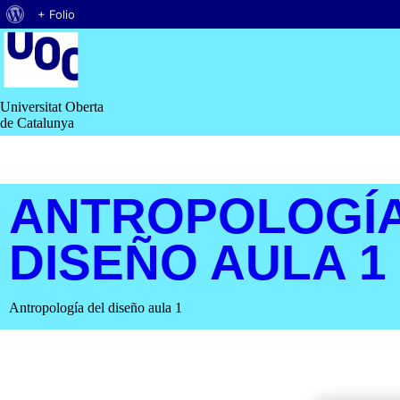
Quant
+ Folio
Saltar
al
al
contingut
WordPress
Universitat Oberta
de Catalunya
ANTROPOLOGÍA
DISEÑO AULA 1
Antropología del diseño aula 1