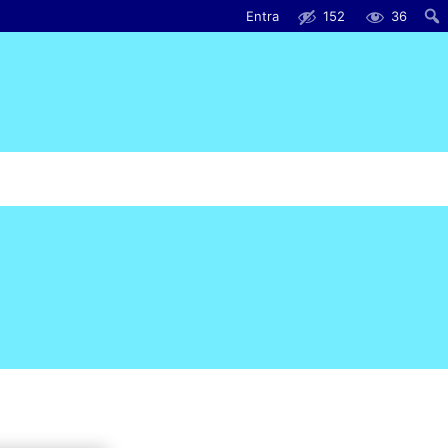
Entra
152
36