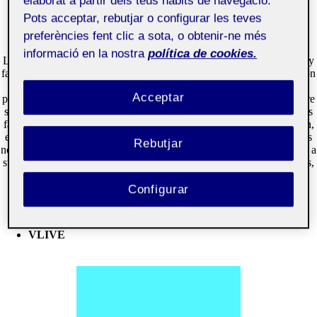
elaborat a partir dels teus hàbits de navegació.
Pots acceptar, rebutjar o configurar les teves
preferències fent clic a sota, o obtenir-ne més
informació en la nostra
política de cookies.
La aplicación de Instagram es una de las mas utilizadas por los Idols y
fans del Kpop. En el caso de los Idols la utilizan para comunicarse con
sus fans, mostrar sus gustos, lo que hacen en su día y hacer
Acceptar
promociones de marcas con las que colaboran, ademas de avisar sobre
sus próximos lanzamientos de álbumes o canciones. En el caso de los
fans esta app la utilizan para seguir a sus bias o grupos que les gustan,
existen millones de cuestas de usuarios en las que cuentan las ultimas
Rebutjar
novedades de todo el mundo Kpop, también hay cuentas para apoyar a
sus Idols, ademas cuando sus idols suben fotos a sus cuentas oficiales,
todo comentas sus fotos como demostración de apoyo.
Configurar
VLIVE