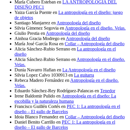
María Cubero Esteban
en
LA ANTROPOLOGÍA DEL
DISEÑO PEC1
Yaiza García Puente
en
La antropología en el diseño: juego
de objetos
Santiago Manjarrez
en
Antropología del diseño
Silvia Gimenez Segovia
en
Antropología en el diseño. Velas.
Giulio Prestia
en
Antropología del diseño
Ainhoa Gracia Modrego
en
Antropología del diseño
María José García Rosa
en
Collar – Antropología del diseño
Alicia Sánchez-Rubio Serrano
en
La antropología en el
diseño
Alicia Sánchez-Rubio Serrano
en
Antropología en el diseño.
Velas.
Dunia Navarro Hafian
en
La Antropología en el diseño
Silvia Lopez Calvo 1030913
en
La guitarra
Rebeca Madero Fernández
en
Antropología en el diseño.
Velas.
Eduardo Sánchez-Rey Rodríguez-Palancas
en
Tenedor
Irene Baldomir Pulido
en
Antropología en el diseño: La
escobilla y la naturaleza humana
Francisco Guillén Cortés
en
PEC 1: La antropología en el
diseño – El gallo de Barcelos
Idoia Blanco Fernandez
en
Collar – Antropología del diseño
Daniel Benito Carrillo
en
PEC 1: La antropología en el
diseño – El gallo de Barcelos