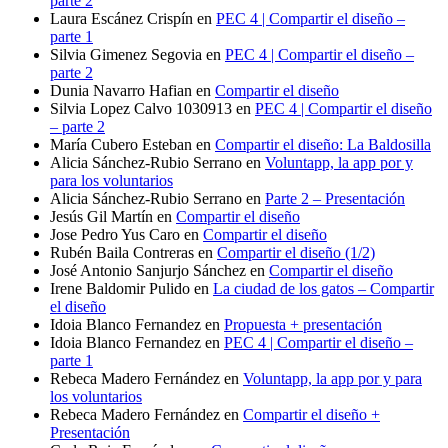
parte 2
Laura Escánez Crispín
en
PEC 4 | Compartir el diseño –
parte 1
Silvia Gimenez Segovia
en
PEC 4 | Compartir el diseño –
parte 2
Dunia Navarro Hafian
en
Compartir el diseño
Silvia Lopez Calvo 1030913
en
PEC 4 | Compartir el diseño
– parte 2
María Cubero Esteban
en
Compartir el diseño: La Baldosilla
Alicia Sánchez-Rubio Serrano
en
Voluntapp, la app por y
para los voluntarios
Alicia Sánchez-Rubio Serrano
en
Parte 2 – Presentación
Jesús Gil Martín
en
Compartir el diseño
Jose Pedro Yus Caro
en
Compartir el diseño
Rubén Baila Contreras
en
Compartir el diseño (1/2)
José Antonio Sanjurjo Sánchez
en
Compartir el diseño
Irene Baldomir Pulido
en
La ciudad de los gatos – Compartir
el diseño
Idoia Blanco Fernandez
en
Propuesta + presentación
Idoia Blanco Fernandez
en
PEC 4 | Compartir el diseño –
parte 1
Rebeca Madero Fernández
en
Voluntapp, la app por y para
los voluntarios
Rebeca Madero Fernández
en
Compartir el diseño +
Presentación