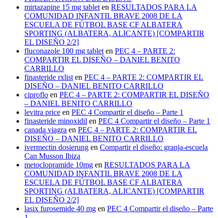
mirtazapine 15 mg tablet
en
RESULTADOS PARA LA
COMUNIDAD INFANTIL BRAVE 2008 DE LA
ESCUELA DE FÚTBOL BASE CF ALBATERA
SPORTING (ALBATERA, ALICANTE) [COMPARTIR
EL DISEÑO 2/2]
fluconazole 100 mg tablet
en
PEC 4 – PARTE 2:
COMPARTIR EL DISEÑO – DANIEL BENITO
CARRILLO
finasteride rxlist
en
PEC 4 – PARTE 2: COMPARTIR EL
DISEÑO – DANIEL BENITO CARRILLO
ciproflo
en
PEC 4 – PARTE 2: COMPARTIR EL DISEÑO
– DANIEL BENITO CARRILLO
levitra price
en
PEC 4 Compartir el diseño – Parte 1
finasteride minoxidil
en
PEC 4 Compartir el diseño – Parte 1
canada viagra
en
PEC 4 – PARTE 2: COMPARTIR EL
DISEÑO – DANIEL BENITO CARRILLO
ivermectin dosierung
en
Compartir el diseño: granja-escuela
Can Musson Ibiza
metoclopramide 10mg
en
RESULTADOS PARA LA
COMUNIDAD INFANTIL BRAVE 2008 DE LA
ESCUELA DE FÚTBOL BASE CF ALBATERA
SPORTING (ALBATERA, ALICANTE) [COMPARTIR
EL DISEÑO 2/2]
lasix furosemide 40 mg
en
PEC 4 Compartir el diseño – Parte
1