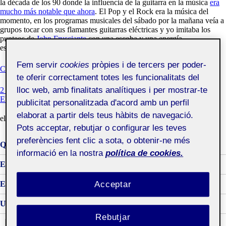
la década de los 90 donde la influencia de la guitarra en la música
era
mucho más notable que ahora
. El Pop y el Rock era la música del
momento, en los programas musicales del sábado por la mañana veía a
grupos tocar con sus flamantes guitarras eléctricas y yo imitaba los
punteos de
John Frusciante
con una escoba y una energía
espectacular.
Fem servir
cookies
pròpies i de tercers per poder-
«La
Continua llegint
te oferir correctament totes les funcionalitats del
guitarra»
A
lloc web, amb finalitats analítiques i per mostrar-te
2 COMENTARIS
LA
ENVIA MISSATGE A L'AUTOR/A
publicitat personalitzada d'acord amb un perfil
GUITARRA
elaborat a partir dels teus hàbits de navegació.
el
Guitarra
,
antropología
,
objeto
,
música
Pots acceptar, rebutjar o configurar les teves
preferències fent clic a sota, o obtenir-ne més
Què és una Àgora?
informació en la nostra
política de cookies.
Espai d’Aprenentatge Folio
Entra una incidència o suggeriment
Acceptar
Universitat Oberta de Catalunya
Rebutjar
Cerca: