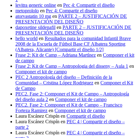
levitra generic online
en
Pec 4: Compartir el diseño
metoprololo
en
Pec 4: Compartir el diseño
atorvastatin 10 mg
en
PARTE 2 – JUSTIFICACIÓN DE
PRESENTACIÓN DEL DISEÑO
dapoxetine sildenafil
en
PARTE 2 – JUSTIFICACIÓN DE
PRESENTACIÓN DEL DISEÑO
hello world
en
Resultados para la comunidad Infantil Brave
2008 de la Escuela de Fútbol Base CF Albatera Sporting
(Albatera, Alicante) [Compartir el diseño 1/2]
Frase 2: Kit de Camp – Adriana Martínez
en
Componer el kit
de campo
Frase 2: Kit de Camp – Antropologia del disseny – Aula 1
en
Componer el kit de campo
PEC 2 Antropología del diseño – Definición de la
Comunidad – Cristina López Rodriguez
en
Componer el Kit
de Campo
PEC2. Fase 2: Componer el Kit de Campo – Antropología
del diseño aula 2
en
Componer el kit de campo
PEC2. Fase 2: Componer el Kit de Campo – Francisco
Forteza Ramirez
en
Componer el kit de campo
Laura Escánez Crispín
en
Compartir el diseño
Laura Escánez Crispín
en
PEC 4 | Compartir el diseño –
parte 2
Laura Escánez Crispín
en
PEC 4 | Compartir el diseño –