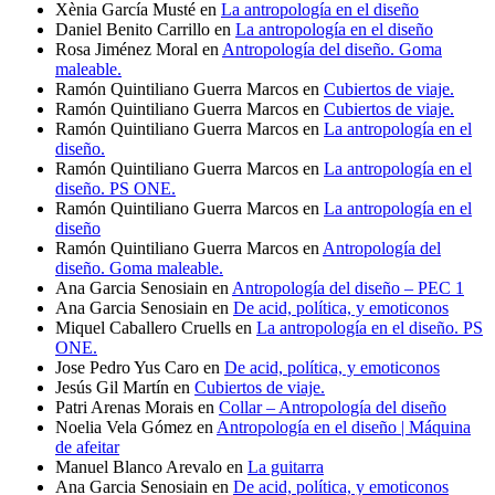
Xènia García Musté
en
La antropología en el diseño
Daniel Benito Carrillo
en
La antropología en el diseño
Rosa Jiménez Moral
en
Antropología del diseño. Goma
maleable.
Ramón Quintiliano Guerra Marcos
en
Cubiertos de viaje.
Ramón Quintiliano Guerra Marcos
en
Cubiertos de viaje.
Ramón Quintiliano Guerra Marcos
en
La antropología en el
diseño.
Ramón Quintiliano Guerra Marcos
en
La antropología en el
diseño. PS ONE.
Ramón Quintiliano Guerra Marcos
en
La antropología en el
diseño
Ramón Quintiliano Guerra Marcos
en
Antropología del
diseño. Goma maleable.
Ana Garcia Senosiain
en
Antropología del diseño – PEC 1
Ana Garcia Senosiain
en
De acid, política, y emoticonos
Miquel Caballero Cruells
en
La antropología en el diseño. PS
ONE.
Jose Pedro Yus Caro
en
De acid, política, y emoticonos
Jesús Gil Martín
en
Cubiertos de viaje.
Patri Arenas Morais
en
Collar – Antropología del diseño
Noelia Vela Gómez
en
Antropología en el diseño | Máquina
de afeitar
Manuel Blanco Arevalo
en
La guitarra
Ana Garcia Senosiain
en
De acid, política, y emoticonos