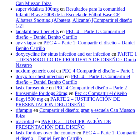
Can Musson Ibiza
super vidalista 100mg
en
Resultados para la comunidad
Infantil Brave 2008 de la Escuela de Fútbol Base CF
Albatera Sporting (Albatera, Alicante) [Compartir el diseño
1/2]
tadalafil heart benefits
en
PEC 4 – Parte 1: Compartir el
diseño – Daniel Benito Carrillo
agv viagra
en
PEC 4 – Parte 1: Compartir el diseño – Daniel
Benito Carrillo
doxycycline for sinus infection and ear infection
en
PARTE 1
– DESARROLLO DE PROPUESTA DE DISEÑO · Dunia
Navarro
nexium generic cost
en
PEC 4 Compartir el diseño – Parte 1
doryx for chest infection
en
PEC 4 – Parte 1: Compartir el
diseño – Daniel Benito Carrillo
lasix furosemide
en
PEC 4 Compartir el diseño – Parte 2
furosemide for dogs 20mg
en
Pec 4: Compartir el diseño
flagyl 500 mg
en
PARTE 2 – JUSTIFICACIÓN DE
PRESENTACIÓN DEL DISEÑO
rifampin
en
Compartir el diseño: granja-escuela Can Musson
Ibiza
macrobid
en
PARTE 2 – JUSTIFICACIÓN DE
PRESENTACIÓN DEL DISEÑO
lasix for dogs over the counter
en
PEC 4 – Parte 1: Compartir
el diseño – Daniel Benito Carrillo