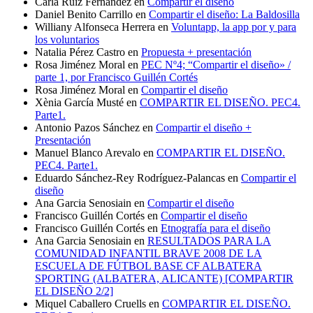
Carla Ruiz Fernández
en
Compartir el diseño
Daniel Benito Carrillo
en
Compartir el diseño: La Baldosilla
Williany Alfonseca Herrera
en
Voluntapp, la app por y para
los voluntarios
Natalia Pérez Castro
en
Propuesta + presentación
Rosa Jiménez Moral
en
PEC Nº4; “Compartir el diseño» /
parte 1, por Francisco Guillén Cortés
Rosa Jiménez Moral
en
Compartir el diseño
Xènia García Musté
en
COMPARTIR EL DISEÑO. PEC4.
Parte1.
Antonio Pazos Sánchez
en
Compartir el diseño +
Presentación
Manuel Blanco Arevalo
en
COMPARTIR EL DISEÑO.
PEC4. Parte1.
Eduardo Sánchez-Rey Rodríguez-Palancas
en
Compartir el
diseño
Ana Garcia Senosiain
en
Compartir el diseño
Francisco Guillén Cortés
en
Compartir el diseño
Francisco Guillén Cortés
en
Etnografía para el diseño
Ana Garcia Senosiain
en
RESULTADOS PARA LA
COMUNIDAD INFANTIL BRAVE 2008 DE LA
ESCUELA DE FÚTBOL BASE CF ALBATERA
SPORTING (ALBATERA, ALICANTE) [COMPARTIR
EL DISEÑO 2/2]
Miquel Caballero Cruells
en
COMPARTIR EL DISEÑO.