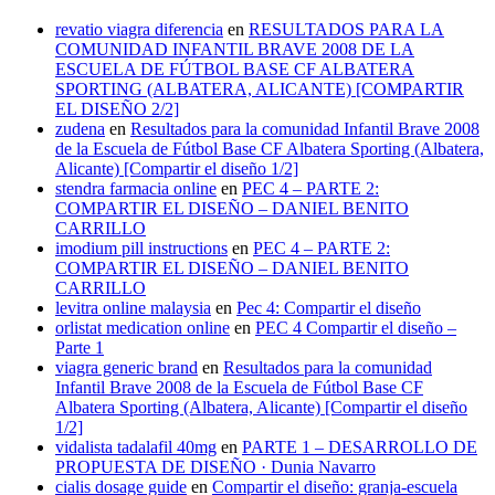
revatio viagra diferencia
en
RESULTADOS PARA LA
COMUNIDAD INFANTIL BRAVE 2008 DE LA
ESCUELA DE FÚTBOL BASE CF ALBATERA
SPORTING (ALBATERA, ALICANTE) [COMPARTIR
EL DISEÑO 2/2]
zudena
en
Resultados para la comunidad Infantil Brave 2008
de la Escuela de Fútbol Base CF Albatera Sporting (Albatera,
Alicante) [Compartir el diseño 1/2]
stendra farmacia online
en
PEC 4 – PARTE 2:
COMPARTIR EL DISEÑO – DANIEL BENITO
CARRILLO
imodium pill instructions
en
PEC 4 – PARTE 2:
COMPARTIR EL DISEÑO – DANIEL BENITO
CARRILLO
levitra online malaysia
en
Pec 4: Compartir el diseño
orlistat medication online
en
PEC 4 Compartir el diseño –
Parte 1
viagra generic brand
en
Resultados para la comunidad
Infantil Brave 2008 de la Escuela de Fútbol Base CF
Albatera Sporting (Albatera, Alicante) [Compartir el diseño
1/2]
vidalista tadalafil 40mg
en
PARTE 1 – DESARROLLO DE
PROPUESTA DE DISEÑO · Dunia Navarro
cialis dosage guide
en
Compartir el diseño: granja-escuela