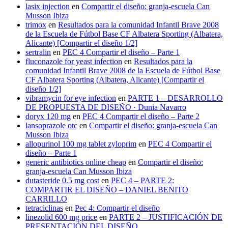
lasix injection
en
Compartir el diseño: granja-escuela Can
Musson Ibiza
trimox
en
Resultados para la comunidad Infantil Brave 2008
de la Escuela de Fútbol Base CF Albatera Sporting (Albatera,
Alicante) [Compartir el diseño 1/2]
sertralin
en
PEC 4 Compartir el diseño – Parte 1
fluconazole for yeast infection
en
Resultados para la
comunidad Infantil Brave 2008 de la Escuela de Fútbol Base
CF Albatera Sporting (Albatera, Alicante) [Compartir el
diseño 1/2]
vibramycin for eye infection
en
PARTE 1 – DESARROLLO
DE PROPUESTA DE DISEÑO · Dunia Navarro
doryx 120 mg
en
PEC 4 Compartir el diseño – Parte 2
lansoprazole otc
en
Compartir el diseño: granja-escuela Can
Musson Ibiza
allopurinol 100 mg tablet zyloprim
en
PEC 4 Compartir el
diseño – Parte 1
generic antibiotics online cheap
en
Compartir el diseño:
granja-escuela Can Musson Ibiza
dutasteride 0.5 mg cost
en
PEC 4 – PARTE 2:
COMPARTIR EL DISEÑO – DANIEL BENITO
CARRILLO
tetraciclinas
en
Pec 4: Compartir el diseño
linezolid 600 mg price
en
PARTE 2 – JUSTIFICACIÓN DE
PRESENTACIÓN DEL DISEÑO